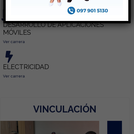
DESARROLLO DE APLICACIONES
MÓVILES
Ver carrera
ELECTRICIDAD
Ver carrera
VINCULACIÓN